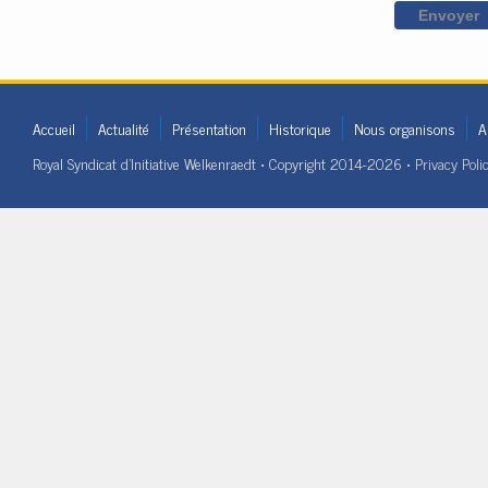
Accueil
Actualité
Présentation
Historique
Nous organisons
A
Royal Syndicat d'Initiative Welkenraedt • Copyright 2014-2026 •
Privacy Poli