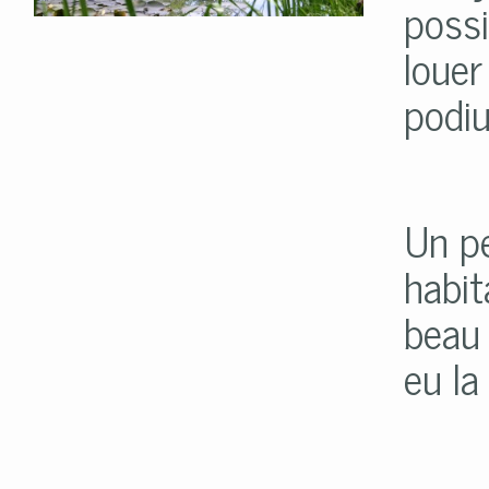
possi
louer
podium
Un pe
habit
beau 
eu la