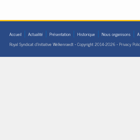
Accueil
Actualité
Présentation
Historique
Nous organisons
A
Royal Syndicat d'Initiative Welkenraedt • Copyright 2014-2026 •
Privacy Poli