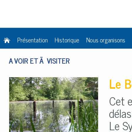
Présentation
Historique
Nous organisons
A VOIR ET Ã VISITER
Le B
Cet e
déla
Le Sy