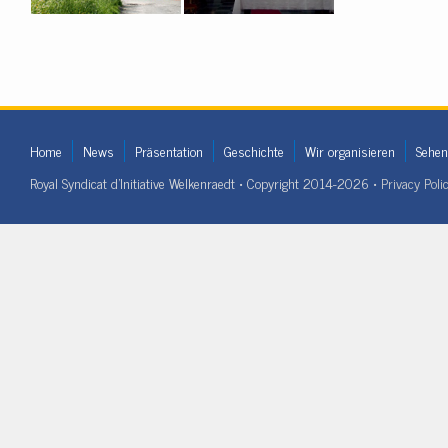
Home
News
Präsentation
Geschichte
Wir organisieren
Sehen
Royal Syndicat d'Initiative Welkenraedt • Copyright 2014-2026 •
Privacy Poli