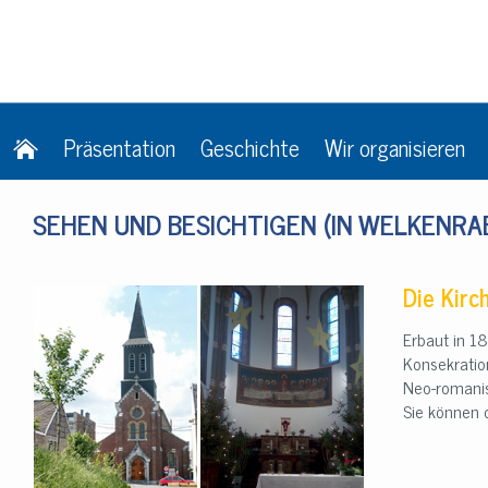
Präsentation
Geschichte
Wir organisieren
SEHEN UND BESICHTIGEN (IN WELKENRA
Die Kirc
Erbaut in 1
Konsekrati
Neo-romanis
Sie können 