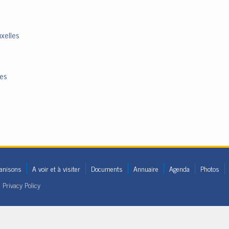
xelles
nes
anisons
A voir et à visiter
Documents
Annuaire
Agenda
Photos
•
Privacy Policy