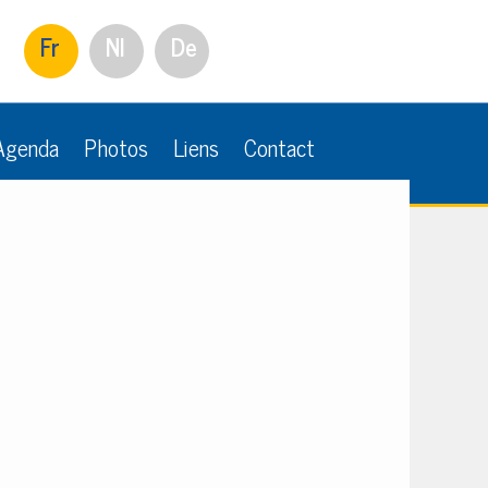
Fr
Nl
De
Agenda
Photos
Liens
Contact