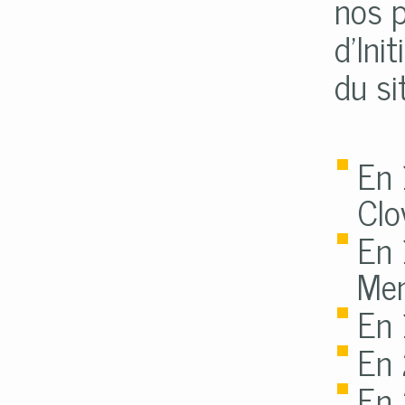
nos p
d’Ini
du si
En 
Clo
En 
Mem
En 
En 
En 