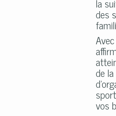
la su
des s
famil
Avec 
affir
attei
de la
d'org
sport
vos 