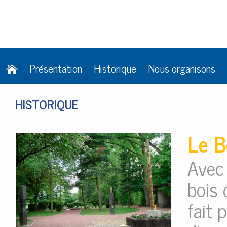
Présentation
Historique
Nous organisons
HISTORIQUE
Le B
Avec 
bois
fait 