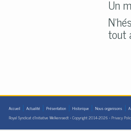
Un me
N'hés
tout 
Accueil
Actualité
Présentation
Historique
Nous organisons
A
Royal Syndicat d'Initiative Welkenraedt • Copyright 2014-2026 •
Privacy Poli