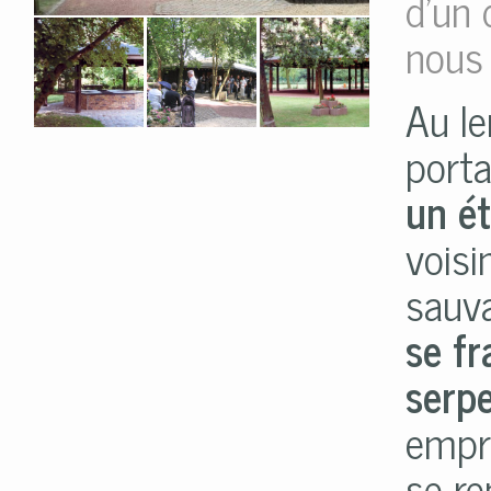
d'un 
nous 
Au le
porta
un ét
voisi
sauv
se fr
serpe
empr
se re