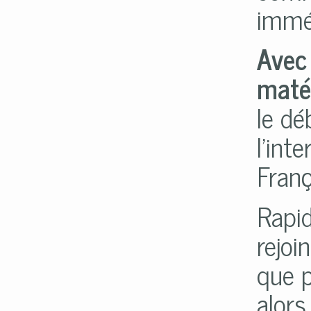
immé
Avec 
maté
le d
l'int
Fran
Rapid
rejoi
que p
alors