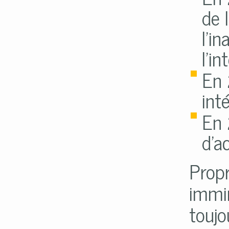
de 
l'i
l'i
En 
inté
En 
d'a
Propr
immin
toujo