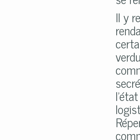
Il y 
rend
certa
verdu
commu
secré
l'éta
logis
Répe
comm