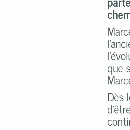
parte
chem
Marce
l'anc
l'évo
que s
Marce
Dès l
d'êtr
conti