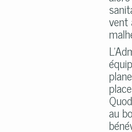
sanit
vent 
malhe
L'Adm
équip
plane
plac
Quodb
au bo
bénév